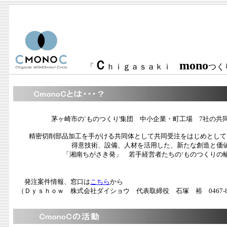
Ｃ
mono
「
ｈｉｇａｓａｋｉ
つ
茅ヶ崎市の`ものつくり'集団 中小企業・町工場 7社の共同
精密切削部品加工を手がける共同体として共同受注をはじめとして
得意技術、設備、人材を活用した、新たな創造と価
「湘南ちがさき発」 若手経営者たちの‘ものつくりの
発注案件情報、窓口は
こちら
から
（Ｄｙｓｈｏｗ 株式会社ダイショウ 代表取締役 石塚 裕 0467-86-