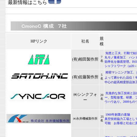
最新情報はこちら
規
HPリンク
社名
模
知恵と工夫、行動で結
7
丸モノ量産加工 ハン
(有)相田製作所
名
効率化を徹底管理。IS
シャフトワーク（φ20～
精密マシニング加工、
5
(有)佐藤製作所
よって磨かれた品位！
名
中心の超高精度部品加
先進的な加工技術と設
㈱シンクフォ
20
ー、型彫放電、研磨、プ
名
ー
ウハウあり。2009も
1960年創業の老舗
25
㈱永井機械製作所
真空技術協力工場とし
名
可能 お客様と社会に