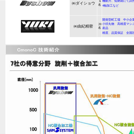
機動力、短納期にて試
6
㈱ダイショウ
名
4軸加工など
開発型町工場 中小企
小径丸物 高精度マシ
20
㈱由紀精密
名
産品
精度、品質保証 全